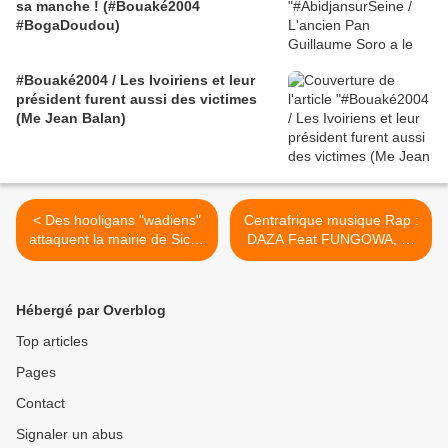
sa manche ! (#Bouaké2004
#BogaDoudou)
#Bouaké2004 / Les Ivoiriens et leur
président furent aussi des victimes
(Me Jean Balan)
< Des hooligans "wadiens"
Centrafrique musique Rap :
attaquent la mairie de Sicap
DAZA Feat FUNGOWA, K-
défendue manu militari !
TASTROOF - Sabokana >
Hébergé par Overblog
Top articles
Pages
Contact
Signaler un abus