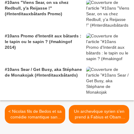
#10ans "Viens Sear, on va chez
Redbull, y'a Reijasse !"
(#Interditauxbâtards Promo)
#10ans Promo d'Interdit aux bâtards :
le tapin ou le sapin ? (#makingof
2014)
#10ans Sear / Get Busy, aka Stéphane
de Monakojak (#Interditauxbâtards)
< Nicolas fils de Bedos et sa
Un archevêque syrien s'en
comédie romantique sans
prend à Fabius et Obama
comédie ni romantisme /
souteneurs de factieux
par Jérôme Reijasse
étrangers >