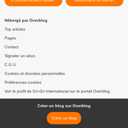
et motherfuckers hipsters
musulmane de Merah,
qui ont envahi Fort Greene
l'origine noire de Steve
McQueen ! - 100
commentaires >
Hébergé par Overblog
Top articles
Pages
Contact
Signaler un abus
C.G.U.
Cookies et données personnelles
Préférences cookies
Voir le profil de Gri-Gri International sur le portail Overblog
Créer un blog sur Overblog
Créer un blog