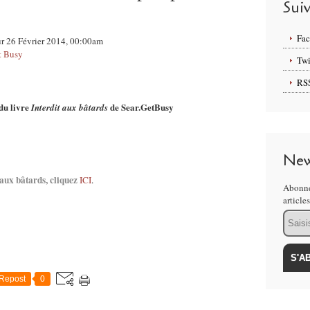
Sui
Fa
ur 26 Février 2014, 00:00am
et Busy
Twi
RS
du livre
de Sear.GetBusy
Interdit aux bâtards
New
aux bâtards, cliquez
ICI
.
Abonne
article
Email
Repost
0