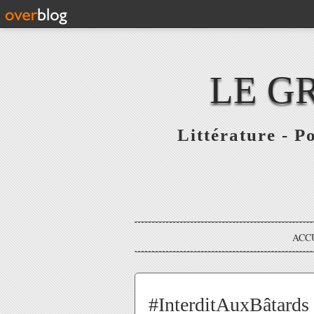
LE G
Littérature - P
ACC
#InterditAuxBâtards 