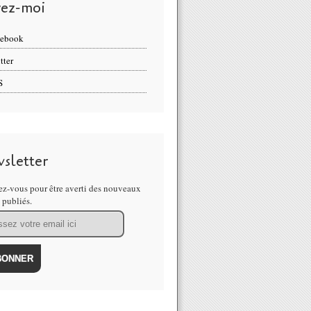
vez-moi
cebook
tter
S
sletter
z-vous pour être averti des nouveaux
s publiés.