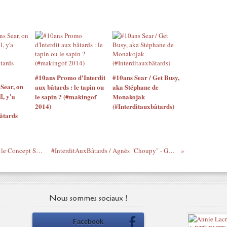
#10ans Promo d'Interdit
#10ans Sear / Get Busy,
Sear, on
aux bâtards : le tapin ou
aka Stéphane de
l, y'a
le sapin ? (#makingof
Monakojak
2014)
(#Interditauxbâtards)
âtards
#InterditAuxBâtards / Sear.GetBusy dans le Concept Show de Royal S
#InterditAuxBâtards / Agnès "Choupy" - GO du moment
Nous sommes sociaux !
Facebook