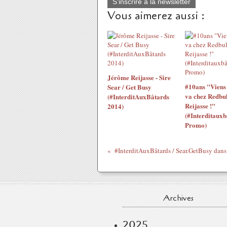
S'inscrire à la newsletter
Vous aimerez aussi :
Jérôme Reijasse - Sire
#10ans "Viens 
Sear / Get Busy
va chez Redbul
(#InterditAuxBâtards
Reijasse !"
2014)
(#Interditauxb
Promo)
Archives
2025