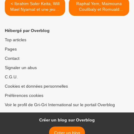
< Ibrahim Soler Keita, Will
Raphal Yem, Maimouna
Mael Nyamat et une jeune
Coulibaly et Romuald
femme remontée, devant le
Dzomo devant chez
magasin Guerlain le 23
Guerlain le 23 octobre 2010
octobre 2010
>
Hébergé par Overblog
Top articles
Pages
Contact
Signaler un abus
C.G.U.
Cookies et données personnelles
Préférences cookies
Voir le profil de Gri-Gri International sur le portail Overblog
Créer un blog sur Overblog
Créer un blog