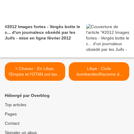
#2012 Images fortes - Vergès botte le
c... d'un journaleux obsédé par les
Juifs - mise en ligne février 2012
< Chavez - En Libye,
Libye - Civils
l'Empire et l'OTAN ont lancé
bombardés/Racisme du
la folie finale, des hordes de
CNT et d'Al Jazeera/Silence
barbares qui massacrent
de l'Union africaine - Me
les civils
Ceccaldi, avocat de l'État
Hébergé par Overblog
libyen (le vrai) >
Top articles
Pages
Contact
Signaler un abus