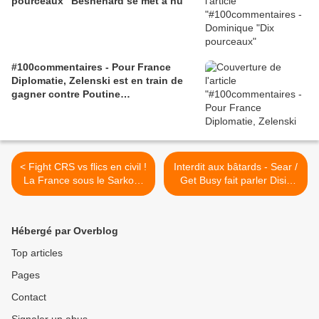
pourceaux" Besnehard se met à nu
#100commentaires - Pour France
Diplomatie, Zelenski est en train de
gagner contre Poutine…
< Fight CRS vs flics en civil !
Interdit aux bâtards - Sear /
La France sous le Sarkozy
Get Busy fait parler Disiz
à la catalane Manuel Valls
sur le tournage du clip de
(9/12/13)
Rap Genius >
Hébergé par Overblog
Top articles
Pages
Contact