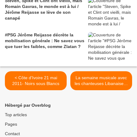
Steven, Spike et Clint ont vieilli, mais
Romain Gavras, le monde est à lui /
Jérôme Reijasse se lève de son
canapé
#PSG Jérôme Reijasse décrète la
mobilisation générale : Ne savez vous
que tuer les faibles, comme Zlatan ?
< Côte d'Ivoire 21 mai
La semaine musicale avec
2011- Noirs sous Blancs
les chanteuses Libanaises :
Sabah & Rola - Daloua'a /
صباح و رولا - دلوعة >
Hébergé par Overblog
Top articles
Pages
Contact