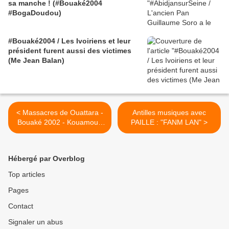
sa manche ! (#Bouaké2004
#BogaDoudou)
#Bouaké2004 / Les Ivoiriens et leur
président furent aussi des victimes
(Me Jean Balan)
< Massacres de Ouattara -
Antilles musiques avec
Bouaké 2002 - Kouamouo
PAILLE : "FANM LAN" >
lu par Protche
Hébergé par Overblog
Top articles
Pages
Contact
Signaler un abus