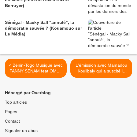
Berruyer)
Sénégal - Macky Sall "annulé", la
démocratie sauvée ? (Kouamouo sur
Le Média)
< Bénin-Togo Musique avec
L'émission avec Mamadou
FANNY SENAM feat OMAR
Koulibaly qui a suscité la
B I love you
réplique de Koné Katinan >
Hébergé par Overblog
Top articles
Pages
Contact
Signaler un abus