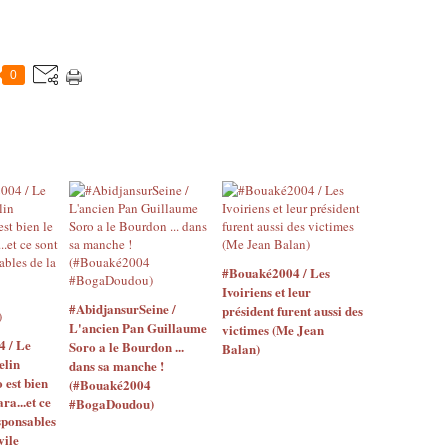
0
#Bouaké2004 / Les
Ivoiriens et leur
#AbidjansurSeine /
président furent aussi des
L'ancien Pan Guillaume
victimes (Me Jean
4 / Le
Soro a le Bourdon ...
Balan)
elin
dans sa manche !
o est bien
(#Bouaké2004
ara...et ce
#BogaDoudou)
sponsables
vile