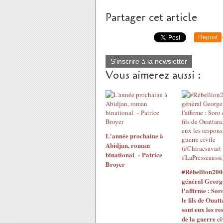
Partager cet article
Repost
S'inscrire à la newsletter
Vous aimerez aussi :
L'année prochaine à
Abidjan, roman
binational - Patrice
Broyer
#Rébellion200
général Georg
l'affirme : Sor
le fils de Ouatt
sont eux les re
de la guerre ci