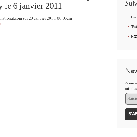
Sui
y le 6 janvier 2011
Fa
rnational.com sur 20 Janvier 2011, 00:03am
0
Twi
RS
New
Abonne
article
Email