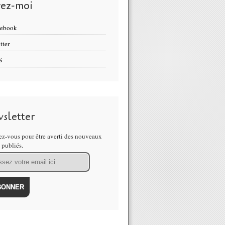
vez-moi
cebook
tter
S
sletter
z-vous pour être averti des nouveaux
s publiés.