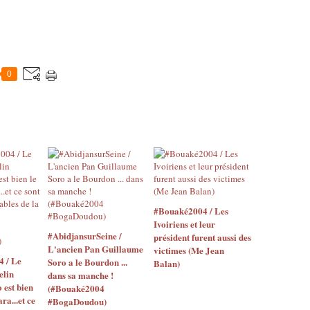
0
#Bouaké2004 / Les
Ivoiriens et leur
#AbidjansurSeine /
président furent aussi des
L'ancien Pan Guillaume
victimes (Me Jean
4 / Le
Soro a le Bourdon ...
Balan)
elin
dans sa manche !
o est bien
(#Bouaké2004
ara...et ce
#BogaDoudou)