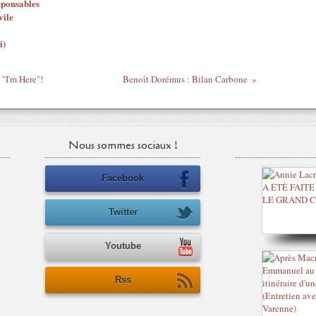
sponsables
vile
i)
"I'm Here"!
Benoît Dorémus : Bilan Carbone
Nous sommes sociaux !
Facebook
Twitter
Youtube
Rss