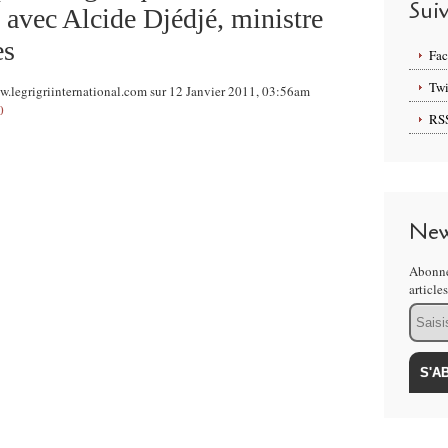
Sui
n avec Alcide Djédjé, ministre
es
Fa
Twi
.legrigriinternational.com sur 12 Janvier 2011, 03:56am
0
RS
New
Abonne
article
Email