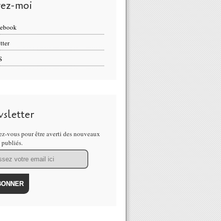
vez-moi
cebook
tter
S
sletter
z-vous pour être averti des nouveaux
s publiés.