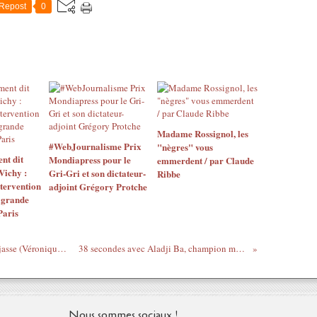
Repost
0
Madame Rossignol, les
#WebJournalisme Prix
"nègres" vous
nt dit
Mondiapress pour le
emmerdent / par Claude
ichy :
Gri-Gri et son dictateur-
Ribbe
ntervention
adjoint Grégory Protche
a grande
Paris
7 jours loin du monde - #32 - Jérôme Reijasse (Véronique, Céline, Libé, Steve Jobs, Jef Barbara)
38 secondes avec Aladji Ba, champion mondial d'athlétisme handisport
Nous sommes sociaux !