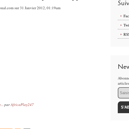
Sui
ional.com sur 31 Janvier 2012, 01:19am
Fa
Twi
RS
New
Abonne
article
Email
...
par
AfricaPlay247