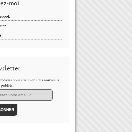
vez-moi
cebook
tter
S
sletter
z-vous pour être averti des nouveaux
s publiés.