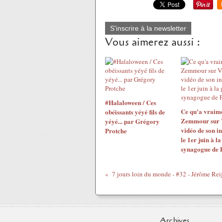
S'inscrire à la newsletter
Vous aimerez aussi :
#Halaloween / Ces
Ce qu'a vraime
obéissants yéyé fils de
Zemmour sur V
yéyé... par Grégory
vidéo de son i
Protche
le 1er juin à l
synagogue de 
Archives