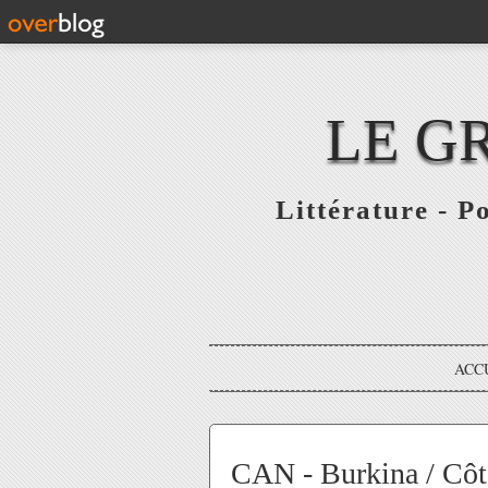
LE G
Littérature - P
ACC
CAN - Burkina / Côte