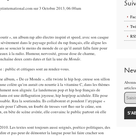
Sui
griinternational.com sur 3 Octobre 2013, 06:00am
Fa
Twi
RS
ir », un album rap afro électro inspiré et speed, avec son casque
sévèrement dans le paysage policé du rap français, elle aligne les
sans se soucier le moins du monde de ce qu’il aurait fallu faire pour
eaux à la radio. Humour, nervosité, grosse dose de charme,
 enchaîne deux cents dates et fait la une du
Monde
.
New
e :
public et critiques sont au rendez-vous.
 album, « De ce Monde », elle twiste le hip hop, creuse son sillon
Abonne
ne colère qu’on aurait cru nourrie à la vitamine C, dans les thèmes
article
́solument non alignée. Le landerneau pop et hip hop français de
Email
e Bams est une déflagration joyeuse, hip hop/pop acidulée. Elle pose
ssable. Rza la soutiendra. Ils collaborent et pondent l’atypique «
́e pour l’album, un fourbi de tresses vert fluo sur le crâne, son
 en bête de scène avérée, elle convainc le public partout où elle
2010. Les textes sont toujours aussi soignés, poético politiques, des
dire et pas peur de démonter la langue pour lui faire cracher son