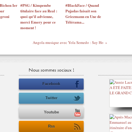
Bichon Ier
#PSG / Kimpembe
#BlackFace / Quand
par
titulaire face au Real :
Pujadas faisait son
egroni
quoi qu'il advienne,
Griezmann en Une de
merci Emery pour ce
Télérama...
moment !
Angola musique avec Yola Semedo : Say Ho
Nous sommes sociaux !
Facebook
Twitter
Youtube
Rss