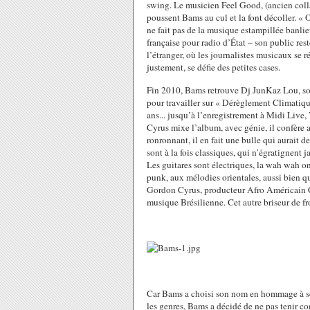
swing. Le musicien Feel Good, (ancien colla
poussent Bams au cul et la font
décoller. «
ne fait pas de la musique estampillée banlie
française pour radio d’État – son public rest
l’étranger, où les journalistes musicaux se r
justement, se défie des petites cases.
Fin 2010, Bams retrouve Dj JunKaz Lou, son
pour travailler sur « Dérèglement Climatiq
ans... jusqu’à l’enregistrement à Midi Li
Cyrus mixe l’album, avec génie, il confère 
ronronnant, il en fait une bulle qui aurait de
sont à la fois classiques, qui n’égratignent 
Les guitares sont électriques, la wah wah ondul
punk, aux mélodies orientales, aussi bien q
Gordon Cyrus, producteur Afro Américain C
musique Brésilienne. Cet autre briseur de fro
Car Bams a choisi son nom en hommage à ses
les genres, Bams a décidé de ne pas tenir c