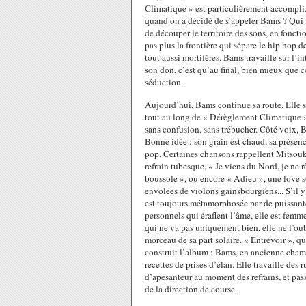
Climatique » est particulièrement accompli. 
quand on a décidé de s’appeler Bams ? Qui l’a
de découper le territoire des sons, en fonctio
pas plus la frontière qui sépare le hip hop d
tout aussi mortifères. Bams travaille sur l’i
son don, c’est qu’au final, bien mieux que c
séduction.
Aujourd’hui, Bams continue sa route. Elle se 
tout au long de « Dérèglement Climatique », 
sans confusion, sans trébucher. Côté voix, B
Bonne idée : son grain est chaud, sa présenc
pop. Certaines chansons rappellent Mitsouko 
refrain tubesque, « Je viens du Nord, je ne 
boussole », ou encore « Adieu », une love son
envolées de violons gainsbourgiens... S’il y
est toujours métamorphosée par de puissante
personnels qui éraflent l’âme, elle est femm
qui ne va pas uniquement bien, elle ne l’ou
morceau de sa part solaire. « Entrevoir », qu
construit l’album : Bams, en ancienne champi
recettes de prises d’élan. Elle travaille de
d’apesanteur au moment des refrains, et pass
de la direction de course.