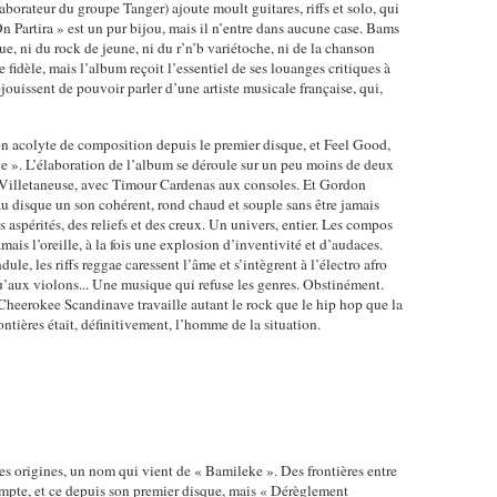
borateur du groupe Tanger) ajoute moult guitares, riffs et solo, qui
 On Partira » est un pur bijou, mais il n’entre dans aucune case. Bams
ue, ni du rock de jeune, ni du r’n’b variétoche, ni de la chanson
e fidèle, mais l’album reçoit l’essentiel de ses louanges critiques à
éjouissent de pouvoir parler d’une artiste musicale française, qui,
 acolyte de composition depuis le premier disque, et Feel Good,
ue ». L’élaboration de l’album se déroule sur un peu moins de deux
ve, Villetaneuse, avec Timour Cardenas aux consoles. Et Gordon
au disque un son cohérent, rond chaud et souple sans être jamais
s aspérités, des reliefs et des creux. Un univers, entier. Les compos
jamais l’oreille, à la fois une explosion d’inventivité et d’audaces.
e, les riffs reggae caressent l’âme et s’intègrent à l’électro afro
u’aux violons... Une musique qui refuse les genres. Obstinément.
heerokee Scandinave travaille autant le rock que le hip hop que la
ntières était, définitivement, l’homme de la situation.
 origines, un nom qui vient de « Bamileke ». Des frontières entre
ompte, et ce depuis son premier disque, mais « Dérèglement