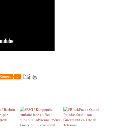
Repost
0