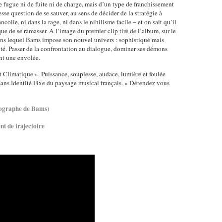
de fugue ni de fuite ni de charge, mais d’un type de franchissement
se question de se sauver, au sens de décider de la stratégie à
colie, ni dans la rage, ni dans le nihilisme facile – et on sait qu’il
que de se ramasser. À l’image du premier clip tiré de l’album, sur le
dans lequel Bams impose son nouvel univers : sophistiqué mais
té. Passer de la confrontation au dialogue, dominer ses démons
ent une envolée.
nt Climatique ». Puissance, souplesse, audace, lumière et foulée
ans Identité Fixe du paysage musical français. « Détendez vous
iographe de Bams)
nt de trajectoire