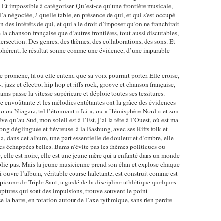
Et impossible à catégoriser. Qu’est-ce qu’une frontière musicale,
 négociée, à quelle table, en présence de qui, et qui s’est occupé
n des intérêts de qui, et qui a le droit d’imposer qu’on ne franchirait
e la chanson française que d’autres frontières, tout aussi discutables,
ntersection. Des genres, des thèmes, des collaborations, des sons. Et
ohérent, le résultat sonne comme une évidence, d’une imparable
promène, là où elle entend que sa voix pourrait porter. Elle croise,
jazz et électro, hip hop et riffs rock, groove et chanson française,
ams passe la vitesse supérieure et déploie toutes ses tessitures.
e envoûtante et les mélodies entêtantes ont la grâce des évidences
ou Niagara, tel l’étonnant « Ici », ou « Hémisphère Nord » et son
rêve qu’au Sud, mon
soleil est à l’Est, j’ai la tête à l’Ouest, où est ma
g déglinguée et fiévreuse, à la Bashung, avec ses Riffs folk
et
 a, dans cet
album, une part essentielle de douleur et d’ombre, elle
s échappées belles. Bams n’évite pas les thèmes politiques ou
e, elle est noire, elle est une jeune mère qui a enfanté dans un monde
blie pas. Mais la jeune musicienne prend son élan et explose chaque
i ouvre l’album, véritable course haletante, est construit comme est
onne de Triple Saut, a gardé de la discipline athlétique quelques
s ruptures qui sont des impulsions, trouve souvent le point
e la barre, en rotation autour de l’axe rythmique, sans rien perdre