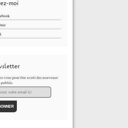
vez-moi
cebook
tter
S
sletter
z-vous pour être averti des nouveaux
s publiés.