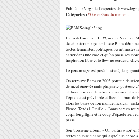
Publié par Virginie Despentes dr www.legri
Catégories :
#Gos et Gars du moment
Bams débarque en 1999, avec « Vivre ou Mour
de chantier orange sur la tête Bams détonne 
textes féministes, politiques ou intimistes 
entrer dans une case et qu’on passe ses morc
inspiration libre et le flow au cordeau, elle
Le personnage est posé, la stratégie gagnant
On retrouve Bams en 2005 pour un deuxième
de meuf énervée mais pimpante, porteuse d’u
et dans le son on la retrouve inspirée et re
l’époque est prévisible et lisse, l’album d
alors les bases de son monde musical : incla
Please, Tends l’Oreille ». Bams part en tourne
corps longiligne et le coup d’épaule nerveux,
passe.
Son troisième album, « On partira » sort en 
textes de musicienne qui a quelque chose à 