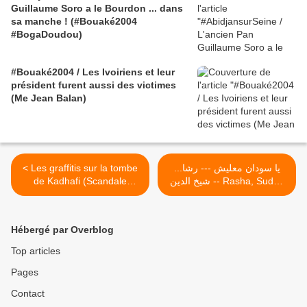
Guillaume Soro a le Bourdon ... dans
sa manche ! (#Bouaké2004
#BogaDoudou)
#Bouaké2004 / Les Ivoiriens et leur
président furent aussi des victimes
(Me Jean Balan)
< Les graffitis sur la tombe
...يا سودان معليش --- رشا
de Kadhafi (Scandale
شيخ الدين -- Rasha, Sudan
mélancolique)
>
Hébergé par Overblog
Top articles
Pages
Contact