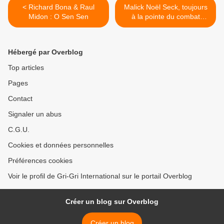
< Richard Bona & Raul
Malick Noël Seck, toujours
Midon : O Sen Sen
à la pointe du combat
contre Wade ! >
Hébergé par Overblog
Top articles
Pages
Contact
Signaler un abus
C.G.U.
Cookies et données personnelles
Préférences cookies
Voir le profil de Gri-Gri International sur le portail Overblog
Créer un blog sur Overblog
Créer un blog