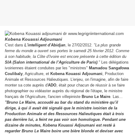
Kobena Kouassi Adjoumani
C'est dans
L'intelligent d'Abidjan
, le 27/02/2012.
"La plus grande
ferme du monde a ouvert ses portes le samedi 25 février 2012. Comme
à son habitude, la Côte d’Ivoire est encore présente à cette édition du
SIA (Salon international de l’Agriculture de Paris)
."
Les délégations
ivoiriennes étaient conduites par les "ministres"
Mamadou Sangafowa
Coulibaly
, Agriculture, et
Kobena Kouassi Adjoumani
, Production
Animale et Ressources Halieutiques. L'enjeu, on l'imagine, afin de faire
monter sa cote auprès d'
ADO
, était pour chacun de réussir à se faire
photographier ou vidéaster auprès du régional de l'étape, le ministre
français de l'Agriculture, l'ancien villepiniste
Bruno Le Maire
. Las...
"Bruno Le Maire, accoudé au bar du stand du ministère qu’il
dirige, à qui il avait été signalé que le ministre ivoirien de la
Production Animale et des Ressources Halieutiques était à trois
pas derrière lui, a feint ne pas voir son homologue. Pendant une
dizaine de minutes, Kobena Kouassi Adjoumani est resté à
regarder Bruno Le Maire boire une bière blonde et deviser avec