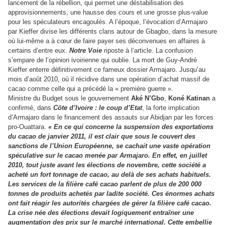
lancement de la rébellion, qui permet une déstabilisation des
approvisionnements, une hausse des cours et une grosse plus-value
pour les spéculateurs encagoulés. A l’époque, l’évocation d’Armajaro
par Kieffer divise les différents clans autour de Gbagbo, dans la mesure
où lui-même a à cœur de faire payer ses déconvenues en affaires à
certains d’entre eux.
Notre
Voie
riposte à l’article. La confusion
s’empare de l’opinion ivoirienne qui oublie. La mort de Guy-André
Kieffer enterre définitivement ce fameux dossier Armajaro. Jusqu’au
mois d’août 2010, où il récidive dans une opération d’achat massif de
cacao comme celle qui a précédé la « première guerre ».
Ministre du Budget sous le gouvernement
Aké N’Gbo
,
Koné Katinan
a
confirmé, dans
Côte d’Ivoire : le coup d’Etat
, la forte implication
d’Armajaro dans le financement des assauts sur Abidjan par les forces
pro-Ouattara.
« En ce qui concerne la suspension des exportations
du cacao de janvier 2011, il est clair que sous le couvert des
sanctions de l’Union Européenne, se cachait une vaste opération
spéculative sur le cacao menée par Armajaro. En effet, en juillet
2010, tout juste avant les élections de novembre, cette société a
acheté un fort tonnage de cacao, au delà de ses achats habituels.
Les services de la filière café cacao parlent de plus de 200 000
tonnes de produits achetés par ladite société. Ces énormes achats
ont fait réagir les autorités chargées de gérer la filière café cacao.
La crise née des élections devait logiquement entraîner une
augmentation des prix sur le marché international. Cette embellie