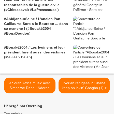
Ouattara...et ce sont eux les
responsables de la guerre civile
(#Chiracsavait #LaPresseaussi)
#AbidjansurSeine / L'ancien Pan
Guillaume Soro a le Bourdon ... dans
sa manche ! (#Bouaké2004
#BogaDoudou)
#Bouaké2004 / Les Ivoiriens et leur
président furent aussi des victimes
(Me Jean Balan)
< South Africa music avec
Ivorian refugees in Ghana
Simphiwe Dana : Nderedi
keep on lovin' Gbagbo (1) >
Hébergé par Overblog
Top articles