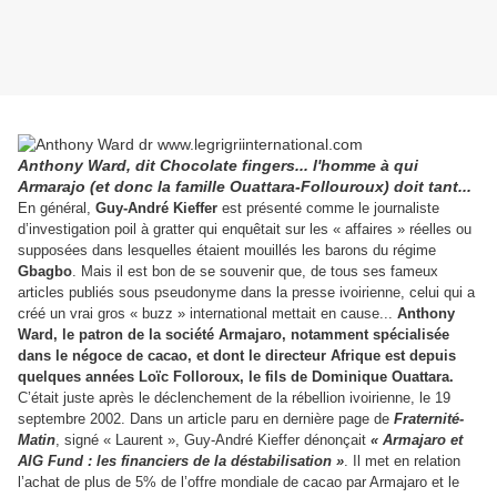
Anthony Ward, dit Chocolate fingers... l'homme à qui
Armarajo (et donc la famille Ouattara-Follouroux) doit tant...
En général,
Guy-André Kieffer
est présenté comme le journaliste
d’investigation poil à gratter qui enquêtait sur les « affaires » réelles ou
supposées dans lesquelles étaient mouillés les barons du régime
Gbagbo
. Mais il est bon de se souvenir que, de tous ses fameux
articles publiés sous pseudonyme dans la presse ivoirienne, celui qui a
créé un vrai gros « buzz » international mettait en cause...
Anthony
Ward, le patron de la société Armajaro, notamment spécialisée
dans le négoce de cacao, et dont le directeur Afrique est depuis
quelques années Loïc Folloroux, le fils de Dominique Ouattara.
C’était juste après le déclenchement de la rébellion ivoirienne, le 19
septembre 2002. Dans un article paru en dernière page de
Fraternité-
Matin
, signé « Laurent », Guy-André Kieffer dénonçait
« Armajaro et
AIG Fund : les financiers de la déstabilisation »
. Il met en relation
l’achat de plus de 5% de l’offre mondiale de cacao par Armajaro et le