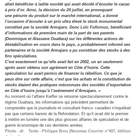
allait bénéficier à ladite société qui avait décidé d’écouler le cacao
à prix d’or. Ainsi, la décision du 24 juillet, en provoquant
une pénurie du produit sur le marché international, a donné
l’occasion d’écouler à un prix ultra élevé le stock monumental
constitué par la société Armajaro. Donc Loïc Folloroux, bénéficiant
d’informations de première main de la part de ses parents
(Dominique et Alassane Ouattara) sur les différentes actions de
déstabilisation en cours dans le pays, a probablement informé ses
partenaires et la société Armajaro a pu constituer des stocks à des
fins spéculatives.
C’est exactement ce qu’elle avait fait en 2002, un an seulement
après avoir obtenu son agrément en Côte d’Ivoire. Cette
spéculation lui avait permis de financer la rébellion. Ce que je
peux dire sur cette affaire, c’est que les achats et la constitution de
stocks étaient des pratiques méconnues des sociétés d’exportation
en Côte d’Ivoire jusqu’à l’avènement d’Armajaro. »
Au moment où l’affaire Kieffer se retourne spectaculairement contre le
régime Ouattara, les informations qui précèdent permettent de
comprendre que le journaliste et consultant franco- canadien n’inquiétait
pas que certains barons de la Refondation. Et qu’il avait été le premier
à mettre en lumière une des plus grosses affaires de spéculation et de
guerre économique de ces dernières années.
Photo - dr Texte - Philippe Brou (Nouveau Courrier n°407, édition