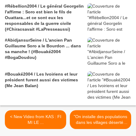
#Rébellion2004 / Le général Georgelin
l'affirme : Soro est bien le fils de
Ouattara...et ce sont eux les
responsables de la guerre civile
(#Chiracsavait #LaPresseaussi)
#AbidjansurSeine / L'ancien Pan
Guillaume Soro a le Bourdon ... dans
sa manche ! (#Bouaké2004
#BogaDoudou)
#Bouaké2004 / Les Ivoiriens et leur
président furent aussi des victimes
(Me Jean Balan)
< New Video from KAS : FI
"On installe des populations
MI LE ...
dans les villages désertés
par les réfugiés fuyant les
représailles dans l'ouest" -