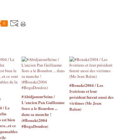
0
#Bouaké2004 / Les
Ivoiriens et leur
#AbidjansurSeine /
président furent aussi des
L'ancien Pan Guillaume
victimes (Me Jean
4 / Le
Soro a le Bourdon ...
Balan)
elin
dans sa manche !
o est bien
(#Bouaké2004
ara...et ce
#BogaDoudou)
sponsables
vile