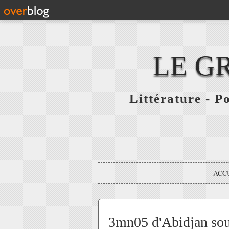
LE G
Littérature - P
ACC
3mn05 d'Abidjan sous 