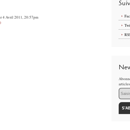
Sui
Fa
ur 4 Avril 2011, 20:57pm
0
Twi
RS
New
Abonne
article
Email