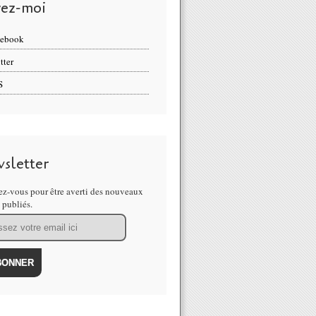
vez-moi
cebook
tter
S
sletter
z-vous pour être averti des nouveaux
s publiés.