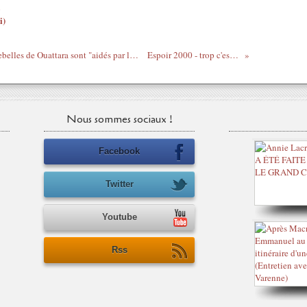
i)
Côte d'Ivoire - BFM "découvre" que les rebelles de Ouattara sont "aidés par l'extérieur"
Espoir 2000 - trop c'est trop
Nous sommes sociaux !
Facebook
Twitter
Youtube
Rss