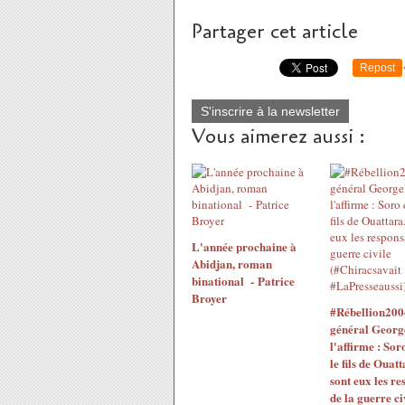
Partager cet article
Repost
S'inscrire à la newsletter
Vous aimerez aussi :
L'année prochaine à
Abidjan, roman
binational - Patrice
Broyer
#Rébellion200
général Georg
l'affirme : Sor
le fils de Ouatt
sont eux les re
de la guerre ci