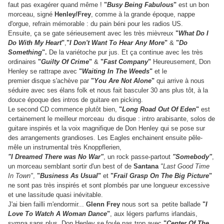
faut pas exagérer quand même !
"
Busy Being Fabulous
"
est un bon
morceau, signé
Henley/Frey
, comme à la grande époque, nappe
d'orgue, refrain mémorable : du pain béni pour les radios US.
Ensuite, ça se gate sérieusement avec les très mièvreux
"
What Do I
Do With My Heart
"
,
"
I Don't Want To Hear Any More
"
&
"
Do
Something
".
De la variétoche pur jus. Et ça continue avec les très
ordinaires
"
Guilty Of Crime
"
&
"
Fast Company
"
Heureusement, Don
Henley se rattrape avec
"
Waiting In The Weeds
"
et le
premier disque s'achève par
"
You Are Not Alone
"
qui arrive à nous
séduire avec ses élans folk et nous fait basculer 30 ans plus tôt, à la
douce époque des intros de guitare en picking.
Le second CD commence plutôt bien,
"
Long Road Out Of Eden
"
est
certainement le meilleur morceau du disque : intro arabisante, solos de
guitare inspirés et la voix magnifique de Don Henley qui se pose sur
des arrangements grandioses. Les Eagles enchainent ensuite pêle-
mêle un instrumental très Knoppflerien,
"
I Dreamed There was No War
"
, un rock passe-partout
"
Somebody
"
,
un morceau semblant sortir d'un best of de
Santana
"
Last Good Time
In Town
"
,
"
Business As Usual
"
et
"
Frail Grasp On The Big Picture
"
ne sont pas très inspirés et sont plombés par une longueur excessive
et une lassitude quasi inévitable.
J'ai bien failli m'endormir...
Glenn Frey
nous sort sa petite ballade
"
I
Love To Watch A Woman Dance
"
, aux légers parfums irlandais,
sympa sans plus. Don Henley se foule pas trop avec
"
Center Of The