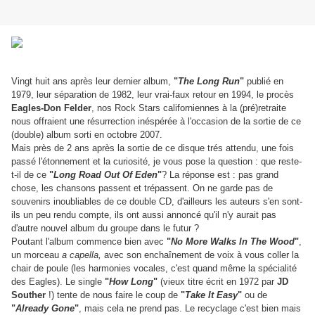
Vingt huit ans après leur dernier album,
"
The Long Run
"
publié en
1979, leur séparation de 1982, leur vrai-faux retour en 1994, le procès
Eagles-Don Felder
, nos Rock Stars californiennes à la (pré)retraite
nous offraient une résurrection inéspérée à l'occasion de la sortie de ce
(double) album sorti en octobre 2007.
Mais près de 2 ans après la sortie de ce disque trés attendu, une fois
passé l'étonnement et la curiosité, je vous pose la question : que reste-
t-il de ce
"
Long Road Out Of Eden
"
? La réponse est : pas grand
chose, les chansons passent et trépassent. On ne garde pas de
souvenirs inoubliables de ce double CD, d'ailleurs les auteurs s'en sont-
ils un peu rendu compte, ils ont aussi annoncé qu'il n'y aurait pas
d'autre nouvel album du groupe dans le futur ?
Poutant l'album commence bien avec
"
No More Walks In The Wood
"
,
un morceau
a capella,
avec son enchaînement de voix à vous coller la
chair de poule (les harmonies vocales, c'est quand même la spécialité
des Eagles). Le single
"
How Long
"
(vieux titre écrit en 1972 par
JD
Souther
!) tente de nous faire le coup de
"
Take It Easy
"
ou de
"
Already Gone
"
, mais cela ne prend pas. Le recyclage c'est bien mais