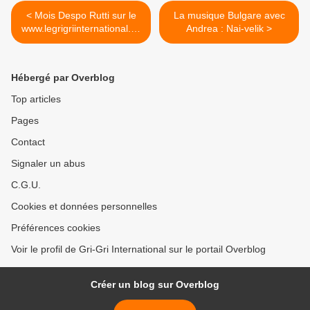
< Mois Despo Rutti sur le
La musique Bulgare avec
www.legrigriinternational.co
Andrea : Nai-velik >
m - Prototype (Feat
Dossey)
Hébergé par Overblog
Top articles
Pages
Contact
Signaler un abus
C.G.U.
Cookies et données personnelles
Préférences cookies
Voir le profil de Gri-Gri International sur le portail Overblog
Créer un blog sur Overblog