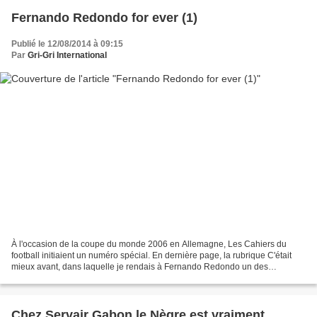
Fernando Redondo for ever (1)
Publié le 12/08/2014 à 09:15
Par
Gri-Gri International
À l'occasion de la coupe du monde 2006 en Allemagne, Les Cahiers du
football initiaient un numéro spécial. En dernière page, la rubrique C'était
mieux avant, dans laquelle je rendais à Fernando Redondo un des
hommages qui lui sont dus. Après Ronaldinho......
Chez Servair Gabon le Nègre est vraiment