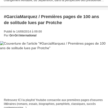
changement véritable, du Septentrion, dans la perspective des présidentielle
2016 et d’autres stratégies...
#GarciaMarquez / Premières pages de 100 ans
de solitude lues par Protche
Publié le 14/08/2014 à 09:00
Par
Gri-Gri International
Retrouvez ICI la playlist Youtube consacrée aux premières pages d'oeuvres
littéraires (romans, essais, biographies, pamphlets, classiques, succès
contemporains...)