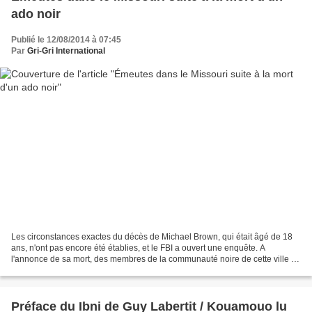
ado noir
Publié le 12/08/2014 à 07:45
Par
Gri-Gri International
Les circonstances exactes du décès de Michael Brown, qui était âgé de 18
ans, n'ont pas encore été établies, et le FBI a ouvert une enquête. A
l'annonce de sa mort, des membres de la communauté noire de cette ville de
23 000 habitants de la banlieue de...
Préface du Ibni de Guy Labertit / Kouamouo lu