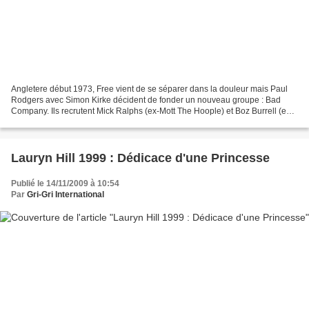
Angletere début 1973, Free vient de se séparer dans la douleur mais Paul
Rodgers avec Simon Kirke décident de fonder un nouveau groupe : Bad
Company. Ils recrutent Mick Ralphs (ex-Mott The Hoople) et Boz Burrell (ex-
King Crimson). Bill Grant, le manager...
Lauryn Hill 1999 : Dédicace d'une Princesse
Publié le 14/11/2009 à 10:54
Par
Gri-Gri International