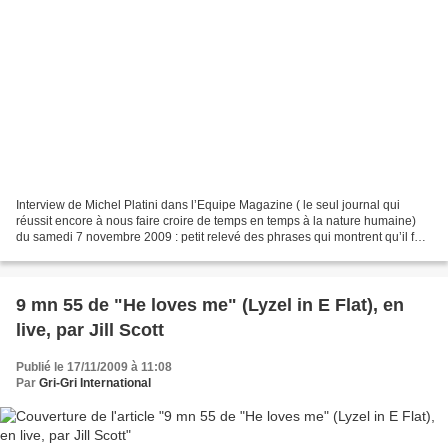
Interview de Michel Platini dans l’Equipe Magazine ( le seul journal qui
réussit encore à nous faire croire de temps en temps à la nature humaine)
du samedi 7 novembre 2009 : petit relevé des phrases qui montrent qu’il fait
partie « des grands ». 1/ À...
9 mn 55 de "He loves me" (Lyzel in E Flat), en
live, par Jill Scott
Publié le 17/11/2009 à 11:08
Par
Gri-Gri International