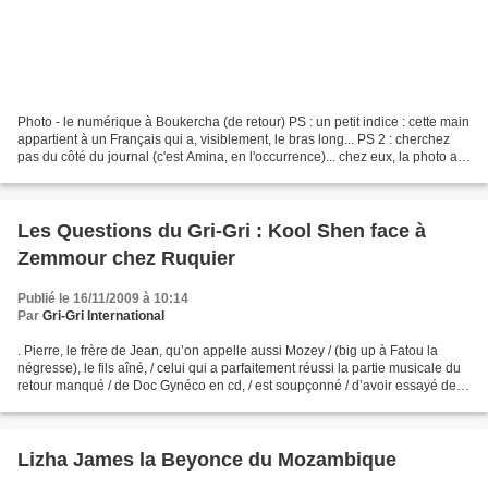
Photo - le numérique à Boukercha (de retour) PS : un petit indice : cette main
appartient à un Français qui a, visiblement, le bras long... PS 2 : cherchez
pas du côté du journal (c'est Amina, en l'occurrence)... chez eux, la photo a
été publiée, si on...
Les Questions du Gri-Gri : Kool Shen face à
Zemmour chez Ruquier
Publié le 16/11/2009 à 10:14
Par
Gri-Gri International
. Pierre, le frère de Jean, qu’on appelle aussi Mozey / (big up à Fatou la
négresse), le fils aîné, / celui qui a parfaitement réussi la partie musicale du
retour manqué / de Doc Gynéco en cd, / est soupçonné / d’avoir essayé de
toucher / de culturelles...
Lizha James la Beyonce du Mozambique