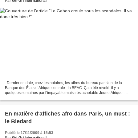
Par
Gri-Gri International
. Dernier en date, chez les notoires, les affres du bureau parisien de la
Banque des États d’Afrique centrale : la BEAC. Ça a été révélé, il y a
quelques semaines par l’impayable mais très achetable Jeune Afrique .
Détournements de fonds, chèques pires...
En matière d'affiches afro dans Paris, un must :
le Bledard
Publié le 17/11/2009 à 15:53
Par
Gri-Gri International