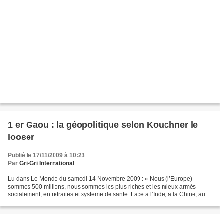
1 er Gaou : la géopolitique selon Kouchner le
looser
Publié le 17/11/2009 à 10:23
Par
Gri-Gri International
Lu dans Le Monde du samedi 14 Novembre 2009 : « Nous (l’Europe)
sommes 500 millions, nous sommes les plus riches et les mieux armés
socialement, en retraites et système de santé. Face à l’Inde, à la Chine, aux
côtés des Etats-Unis, nous devons affirmer...