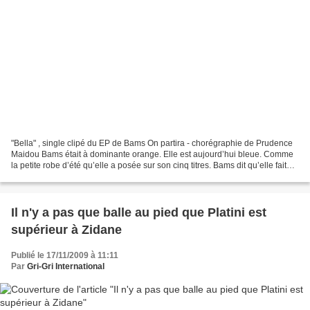
"Bella" , single clipé du EP de Bams On partira - chorégraphie de Prudence
Maidou Bams était à dominante orange. Elle est aujourd’hui bleue. Comme
la petite robe d’été qu’elle a posée sur son cinq titres. Bams dit qu’elle fait
des chansons hip-hop. Elle...
Il n'y a pas que balle au pied que Platini est
supérieur à Zidane
Publié le 17/11/2009 à 11:11
Par
Gri-Gri International