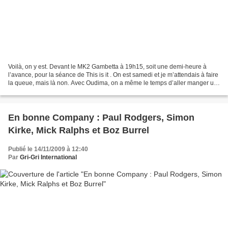
Voilà, on y est. Devant le MK2 Gambetta à 19h15, soit une demi-heure à
l’avance, pour la séance de This is it . On est samedi et je m’attendais à faire
la queue, mais là non. Avec Oudima, on a même le temps d’aller manger un
petit club sandwich en attendant...
En bonne Company : Paul Rodgers, Simon
Kirke, Mick Ralphs et Boz Burrel
Publié le 14/11/2009 à 12:40
Par
Gri-Gri International