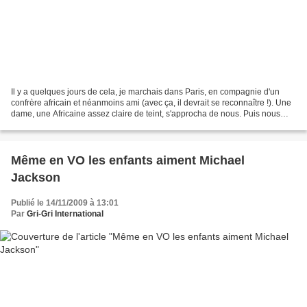
Il y a quelques jours de cela, je marchais dans Paris, en compagnie d'un
confrère africain et néanmoins ami (avec ça, il devrait se reconnaître !). Une
dame, une Africaine assez claire de teint, s'approcha de nous. Puis nous
salua. Joignant le geste à...
Même en VO les enfants aiment Michael
Jackson
Publié le 14/11/2009 à 13:01
Par
Gri-Gri International