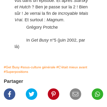
vus dans un épisode. Et après
Starsky
et Hutch
? Ben je passe sur la 2 ! Bien
sûr ! Je verrai la fin de
Incroyable Mais
Vrai
. Et surtout :
Magnum
.
Grégory Protche
In
Get Busy
n°5 (juin 2002, par
là)
#Get Busy
#sous-culture générale
#C'était mieux avant
#Superpositions
Partager