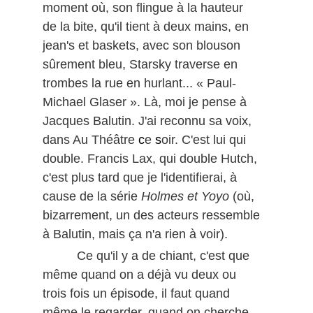
moment où, son flingue à la hauteur
de la bite, qu'il tient à deux mains, en
jean's et baskets, avec son blouson
sûrement bleu, Starsky traverse en
trombes la rue en hurlant... « Paul-
Michael Glaser ». Là, moi je pense à
Jacques Balutin. J'ai reconnu sa voix,
dans Au Théâtre
c
e
s
oir. C'est lui qui
double. Francis Lax, qui double Hutch,
c'est plus tard que je l'identifierai, à
cause de la série
Holmes et Yoyo
(où,
bizarrement, un des acteurs ressemble
à Balutin, mais ça n'a rien à voir).
Ce qu'il y a de chiant, c'est que
même quand on a déjà vu deux ou
trois fois un épisode, il faut quand
même le regarder, quand on cherche,