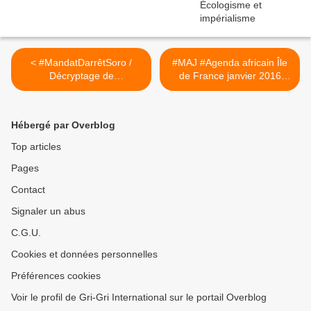
< #MandatDarrêtSoro /
#MAJ #Agenda africain Île
Décryptage de
de France janvier 2016
l'embarrassé et
(#Arts #Histoire #Politique)
embarrassant communiqué
>
de #Ouattara
Hébergé par Overblog
(#ClaudusKouadio)
Top articles
Pages
Contact
Signaler un abus
C.G.U.
Cookies et données personnelles
Préférences cookies
Voir le profil de Gri-Gri International sur le portail Overblog