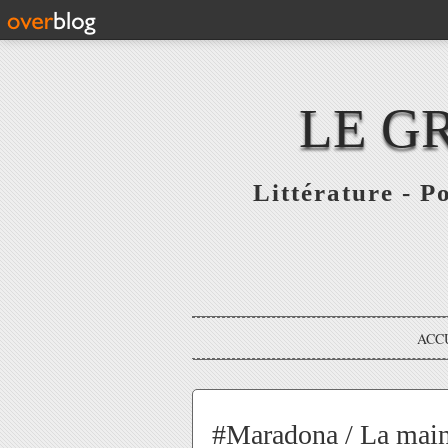
LE G
Littérature - P
ACC
#Maradona / La main 