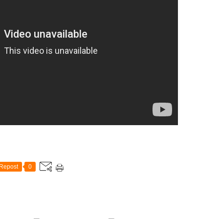
Repost
0