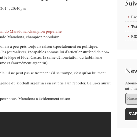
Sui
ût 2014, 20:40pm
Fa
Twi
RS
ndo Maradona, champion populaire
a a à peu près toujours raison (spécialement en politique,
e les journalistes, incapables comme lui d'articuler sur fond de non-
nt le Pape et Fidel Castro, la saine dénonciation du larbinisme
norme et énormément argentin).
New
 il ne peut pas se tromper : s'il se trompe, c'est qu'on lui ment.
légende du football argentin s'en est pris à un reporter. Celui-ci aurait
Abonne
article
Email
, pour nous, Maradona a évidemment raison.