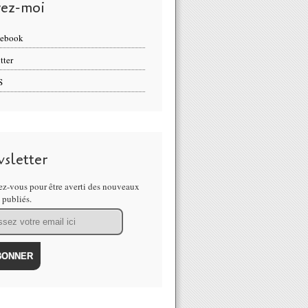
vez-moi
cebook
tter
S
sletter
z-vous pour être averti des nouveaux
s publiés.