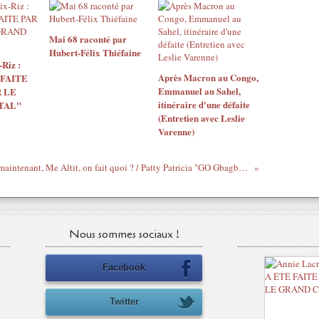
Mai 68 raconté par
Hubert-Félix Thiéfaine
Riz :
Après Macron au Congo,
 FAITE
Emmanuel au Sahel,
 LE
itinéraire d'une défaite
TAL"
(Entretien avec Leslie
Varenne)
Et maintenant, Me Altit, on fait quoi ? / Patty Patricia "GO Gbagbo du moment"
Nous sommes sociaux !
Facebook
Twitter